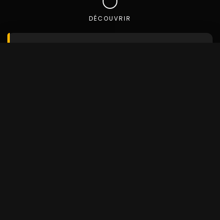
DÉCOUVRIR
Trouvez le véhicule que vous
recherchez
Utilisez notre moteur de recherche avancé pour
découvrir le véhicule parfait
Marque
Modèle