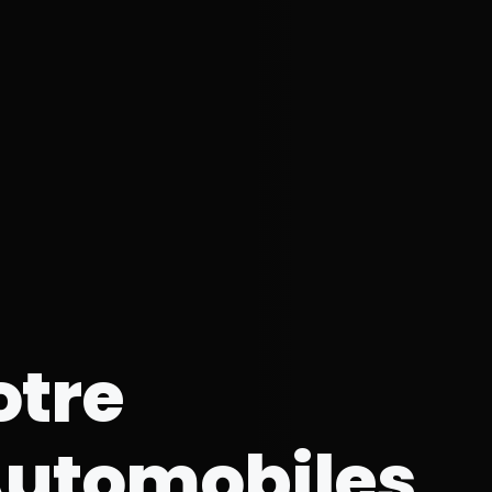
otre
utomobiles